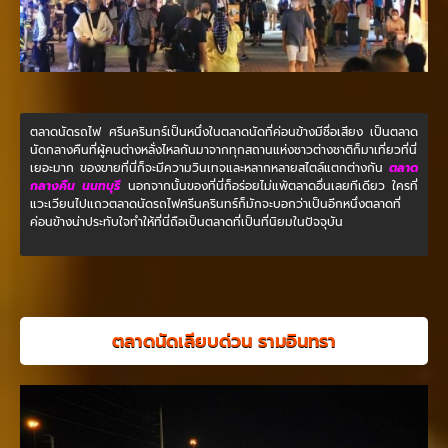
ตลาดนัดรถไฟ ศรีนครินทร์เป็นหนึ่งในตลาดนัดที่ค่อนข้างมีชื่อเสียง เป็นตลาด
นัดกลางคืนที่ผู้คนต่างหลั่งไหลกันมาจากทุกสถานแห่งชาวต่างชาติก็มาเที่ยวที่นี่
เยอะมาก ของขายที่นี่ก็จะมีความวินเทจและหลากหลายสไตล์แตกต่างกัน
ตลาด
กลางคืน นนทบุรี
นอกจากนั้นของที่นี่ก็อร่อยไม่แพ้ตลาดอื่นเลยทีเดียว ใครที่
แวะเวียนไปแถวตลาดนัดรถไฟศรีนครินทร์ก็มักจะบอกว่าเป็นอีกหนึ่งตลาดที่
ค่อนข้างน่าประทับใจทำให้ที่นี่ถือเป็นตลาดที่เป็นที่นิยมในปัจจุบัน
ตลาดนัดเลียบด่วน รามอินทรา