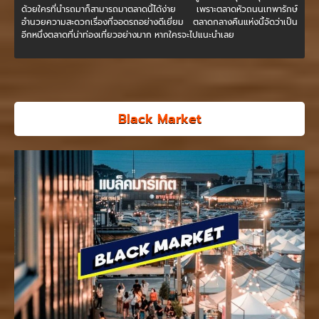
ด้วยใครที่นำรถมาก็สามารถมาตลาดนี้ได้ง่าย เพราะตลาดหัวถนนเทพารักษ์
อำนวยความสะดวกเรื่องที่จอดรถอย่างดีเยี่ยม ตลาดกลางคืนแห่งนี้จัดว่าเป็น
อีกหนึ่งตลาดที่น่าท่องเที่ยวอย่างมาก หากใครจะไปแนะนำเลย
Black Market