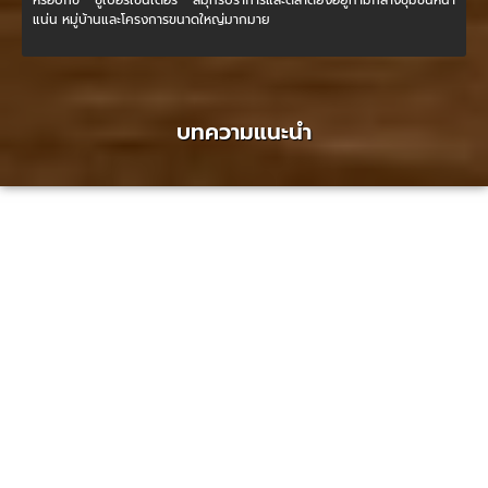
แน่น หมู่บ้านและโครงการขนาดใหญ่มากมาย
บทความแนะนำ