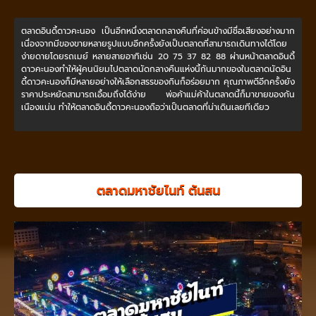
ตลาดอินดี้ดาวคะนอง เป็นอีกหนึ่งตลาดกลางคืนที่ค่อนข้างมีชื่อเสียงอย่างมาก
เนื่องจากมีของขายหลายรูปแบบอีกครั้งยังเป็นตลาดที่สามารถเดินทางได้โดย
ง่ายดายโดยรถเมย์ หลายสายอาทิเช่น 20 75 37 82 88 ผ่านหน้าตลาดอินดี้
ดาวคะนองทำให้ผู้คนนิยมไปตลาดนัดกลางคืนแห่งนี้กันมากของในตลาดนัดอิน
ดี้ดาวคะนองก็มีหลายอย่างให้เลือกสรรของกินก็อร่อยมาก คุณภาพดีอีกครั้งยัง
ราคาประหยัดสามารถเอื้อมถึงได้ง่าย พ่อค้าแม่ค้าในตลาดนี้ก็มาขายของกัน
เนืองแน่น ทำให้ตลาดอินดี้ดาวคะนองถือว่าเป็นตลาดที่น่าเดินเลยทีเดียว
ตลาดมหาชัยไนท์ ต้นสน